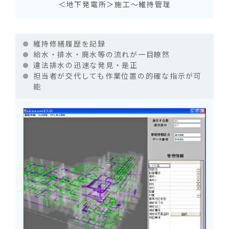
＜地下発電所＞施工～維持管理
維持修繕履歴を記録
給水・排水・廃水等の流れが一目瞭然
違法排水の迅速な発見・是正
担当者が交代しても作業位置の的確な指示が可
能