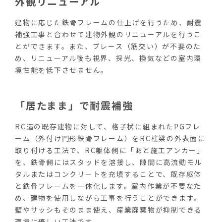
外観リニューアル
建物に応じた鉄骨フレームの仕上げを行うため、耐震
補強工事と合わせて建物外観のリニューアルを行うこ
とができます。また、ブレース（筋交い）が不要のた
め、リニューアル後も視界、採光、換気などの室内環
境性能を低下させません。
「居たまま」で耐震補強
RC造の既存建物に対して、格子状に組まれたPGフレ
ーム（外付け門形鉄骨フレーム）をRC柱梁の外表面に
取り付ける工法で、RC躯体側に「あと施工アンカー」
を、鉄骨側にはスタッドを溶接し、隙間に高流動モル
タルまたはコンクリートを充填することで、既存躯体
と鉄骨フレームを一体化します。室内作業が不要なた
め、建物を使用しながら工事を行うことができます。
壁やサッシもそのまま使え、産業廃棄物が抑制できる
環境に優しい工法です。