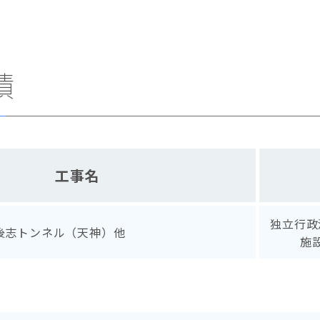
績
工事名
独立行政
後志トンネル（天神）他
施