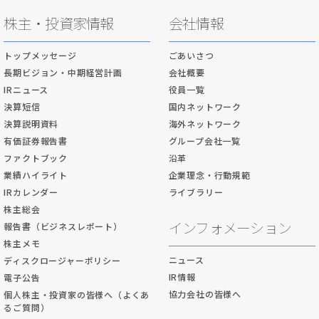
株主・投資家情報
会社情報
トップメッセージ
ごあいさつ
長期ビジョン・中期経営計画
会社概要
IRニュース
役員一覧
決算短信
国内ネットワーク
決算説明資料
海外ネットワーク
有価証券報告書
グループ会社一覧
ファクトブック
沿革
業績ハイライト
企業理念・行動規範
IRカレンダー
ライブラリー
株主総会
インフォメーション
報告書（ビジネスレポート）
株主メモ
ニュース
ディスクロージャーポリシー
IR情報
電子公告
協力会社の皆様へ
個人株主・投資家の皆様へ（よくあ
るご質問）