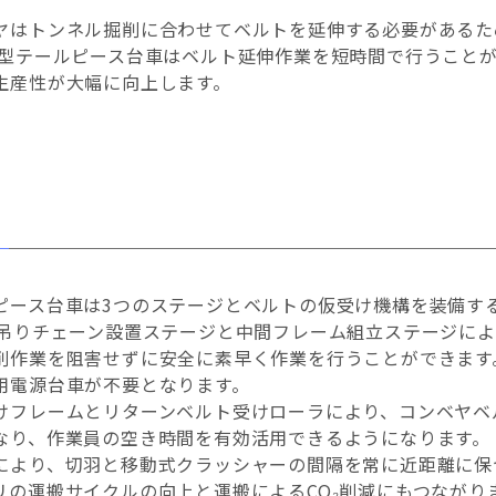
ヤはトンネル掘削に合わせてベルトを延伸する必要があるた
伸型テールピース台車はベルト延伸作業を短時間で行うこと
生産性が大幅に向上します。
ピース台車は3つのステージとベルトの仮受け機構を装備す
 吊りチェーン設置ステージと中間フレーム組立ステージに
削作業を阻害せずに安全に素早く作業を行うことができます
用電源台車が不要となります。
けフレームとリターンベルト受けローラにより、コンベヤベ
なり、作業員の空き時間を有効活用できるようになります。
により、切羽と移動式クラッシャーの間隔を常に近距離に保
リの運搬サイクルの向上と運搬によるCO₂削減にもつながり