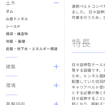
土木
連続ベルトコンベ
ダム
ました。 日々延
作業を行うため、
山岳トンネル
シールド
橋梁・構造物
特長
地盤 ・基礎
岩盤・地下水・エネルギー関連
日々延伸型テール
建築
現する設備です。
ため、トンネル掘
配置していた切羽
環境
キャリアベルト受
とする必要が無く
日々延伸すること
基盤技術
短くなり、掘削ズ