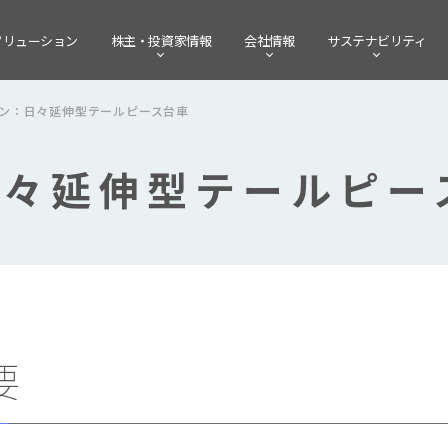
ソリューション
株主・
投資家情報
会社情報
サステナビリティ
ン：日々延伸型テールピース台車
日々延伸型テールピー
要