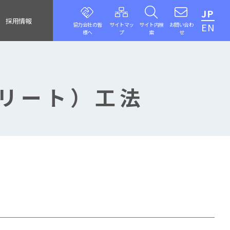
JP
採用情報
協力会社の皆
サイトマッ
サイト内検
お問い合わ
EN
様へ
プ
索
せ
クリート）工法