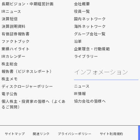
長期ビジョン・中期経営計画
会社概要
IRニュース
役員一覧
決算短信
国内ネットワーク
決算説明資料
海外ネットワーク
有価証券報告書
グループ会社一覧
ファクトブック
沿革
業績ハイライト
企業理念・行動規範
IRカレンダー
ライブラリー
株主総会
インフォメーション
報告書（ビジネスレポート）
株主メモ
ニュース
ディスクロージャーポリシー
IR情報
電子公告
協力会社の皆様へ
個人株主・投資家の皆様へ（よくあ
るご質問）
サイトマップ
関連リンク
プライバシーポリシー
サイト利用規約