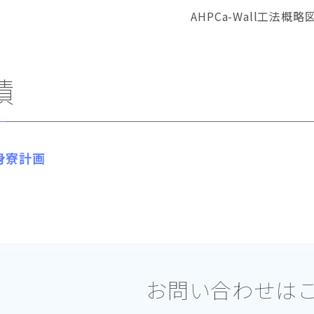
AHPCa-Wall工法概略
績
身寮計画
お問い合わせは