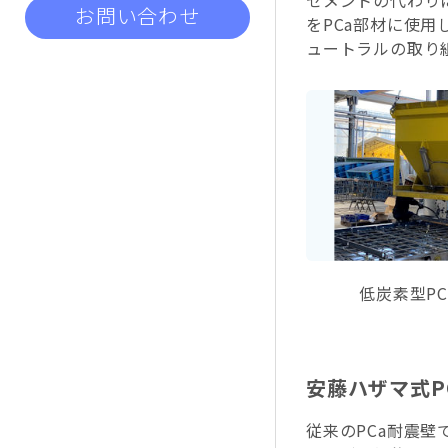
セメントの代わり
お問い合わせ
をPCa部材に使
ュートラルの取り
低炭素型P
安藤ハザマ式PC
従来のPCa耐震