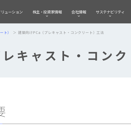
ソリューション
株主・
投資家情報
会社情報
サステナビリティ
リート）
建築向けPCa（プレキャスト・コンクリート）工法
プレキャスト・コン
要