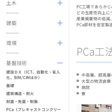
土木
PC工場であらか
どの生産性向上に
産業廃棄物の低減
建築
PCa部材を安定
環境
PCa
基盤技術
建設ＤＸ（ICT、自動化・省人
中高層、超高層
化、BIM/CIMほか）
大型の物流倉庫
基礎
病院
寮
建築構造・耐火
耐震・免震・制振
PCa（プレキャストコンクリー