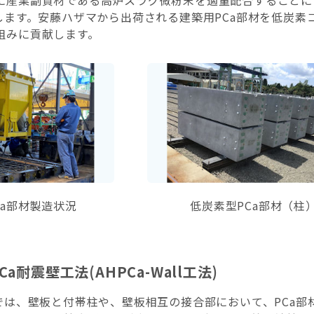
に産業副資材である高炉スラグ微粉末を適量配合することに
用します。安藤ハザマから出荷される建築用PCa部材を低炭
組みに貢献します。
Ca部材製造状況
低炭素型PCa部材（柱
a耐震壁工法(AHPCa-Wall工法)
壁では、壁板と付帯柱や、壁板相互の接合部において、PCa