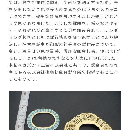
では、光を対象物に照射して形状を測定するため、光
を反射しない黒色や光沢のあるものはうまくスキャニ
ングできず、微細な文様を再現することが難しいとい
う問題がありました。こうした課題を、様々なスキャ
ナーそれぞれが得意とする部分を組み合わせ、レンダ
リング技術とともに試行錯誤を繰り返すことにより解
決し、名古屋城本丸御殿の錺金具の試作品について、
金箔、煮黒味の色や質感、微細な彫金技術、泥七宝(ど
ろしっぽう)の色艶や気泡などを忠実に再現しました。
本技術はパンチ工業株式会社と共同で、錺金具の製作
者である株式会社後藤錺金具製作所の指導のもとに行
ったものです。