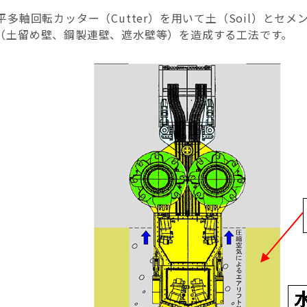
平多軸回転カッター（Cutter）を用いて土（Soil）とセメ
（土留め壁、鋼製連壁、遮水壁等）を造成する工法です。