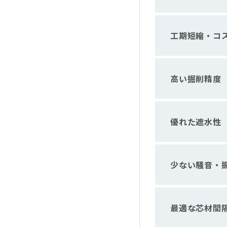
工期短縮・コ
高い掘削精度
優れた遮水性
少ない騒音・
最適な芯材間