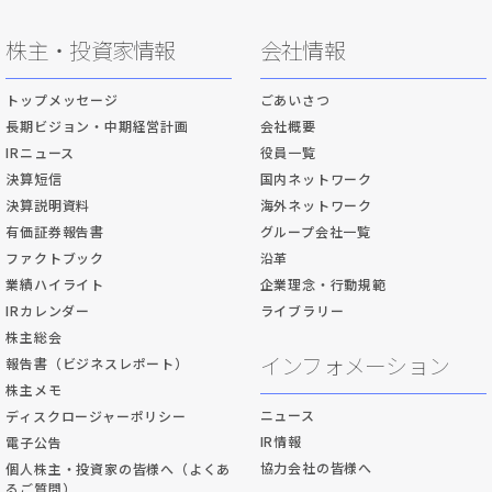
株主・投資家情報
会社情報
トップメッセージ
ごあいさつ
長期ビジョン・中期経営計画
会社概要
IRニュース
役員一覧
決算短信
国内ネットワーク
決算説明資料
海外ネットワーク
有価証券報告書
グループ会社一覧
ファクトブック
沿革
業績ハイライト
企業理念・行動規範
IRカレンダー
ライブラリー
株主総会
インフォメーション
報告書（ビジネスレポート）
株主メモ
ニュース
ディスクロージャーポリシー
IR情報
電子公告
協力会社の皆様へ
個人株主・投資家の皆様へ（よくあ
るご質問）