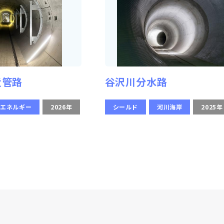
近管路
谷沢川分水路
・エネルギー
2026年
シールド
河川海岸
2025年