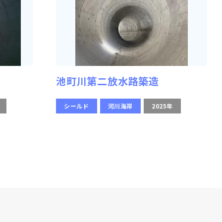
池町川第二放水路築造
シールド
河川海岸
2025年