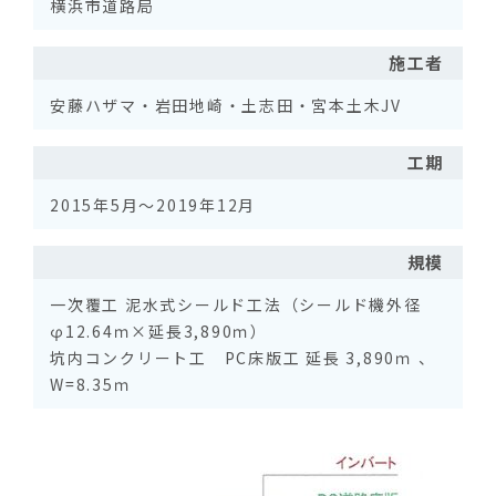
横浜市道路局
施工者
安藤ハザマ・岩田地崎・土志田・宮本土木JV
工期
2015年5月～2019年12月
規模
一次覆工 泥水式シールド工法（シールド機外径
φ12.64ｍ×延長3,890ｍ）
坑内コンクリート工 PC床版工 延長 3,890ｍ 、
W=8.35ｍ