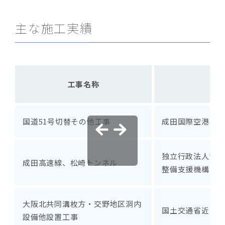
主な施工実績
工事名称
発
国道51号切替その他工事
成田国際空港株式
独立行政法人鉄道
成田高速線、松崎トンネル
整備支援機構
大阪北共同溝枚方・交野地区洞内
国土交通省近畿地
設備他設置工事