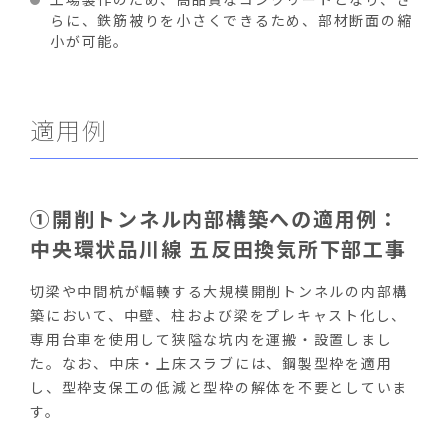
らに、鉄筋被りを小さくできるため、部材断面の縮
小が可能。
適用例
①開削トンネル内部構築への適用例：
中央環状品川線 五反田換気所下部工事
切梁や中間杭が輻輳する大規模開削トンネルの内部構
築において、中壁、柱および梁をプレキャスト化し、
専用台車を使用して狭隘な坑内を運搬・設置しまし
た。なお、中床・上床スラブには、鋼製型枠を適用
し、型枠支保工の低減と型枠の解体を不要としていま
す。