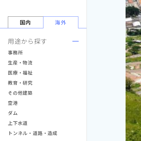
国内
海外
用途から探す
事務所
生産・物流
医療・福祉
教育・研究
その他建築
空港
ダム
上下水道
トンネル・道路・造成