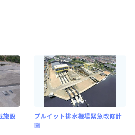
漑施設
プルイット排水機場緊急改修計
画