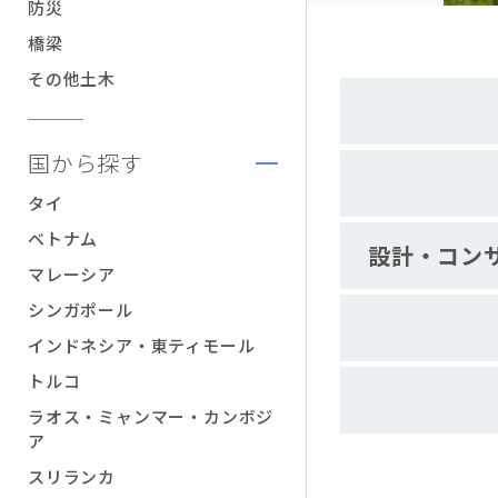
防災
橋梁
その他土木
国から探す
タイ
ベトナム
設計・コン
マレーシア
シンガポール
インドネシア・東ティモール
トルコ
ラオス・ミャンマー・カンボジ
ア
スリランカ