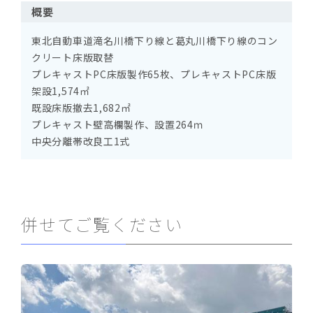
概要
東北自動車道滝名川橋下り線と葛丸川橋下り線のコン
クリート床版取替
プレキャストPC床版製作65枚、プレキャストPC床版
架設1,574㎡
既設床版撤去1,682㎡
プレキャスト壁高欄製作、設置264ｍ
中央分離帯改良工1式
併せてご覧ください