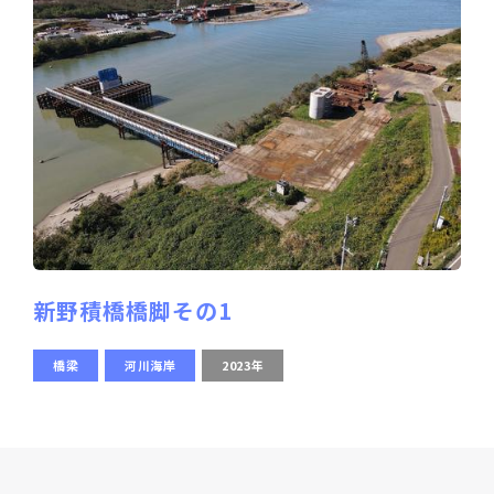
新野積橋橋脚その1
橋梁
河川海岸
2023年