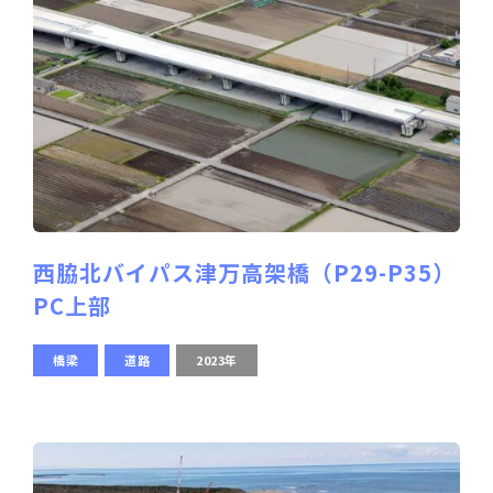
西脇北バイパス津万高架橋（P29-P35）
PC上部
橋梁
道路
2023年