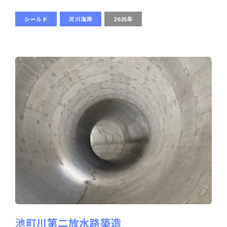
シールド
河川海岸
2025年
池町川第二放水路築造