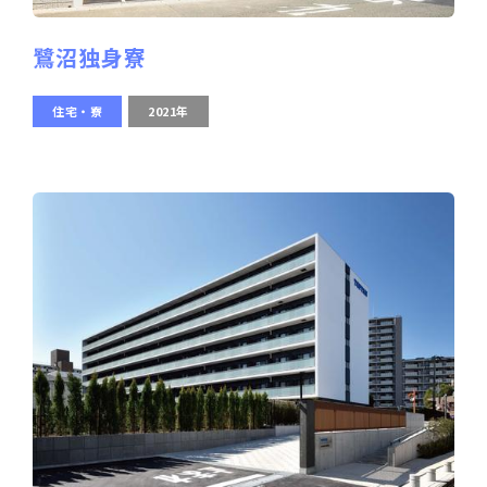
鷺沼独身寮
住宅・寮
2021年