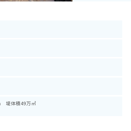
m 堤体積49万㎥