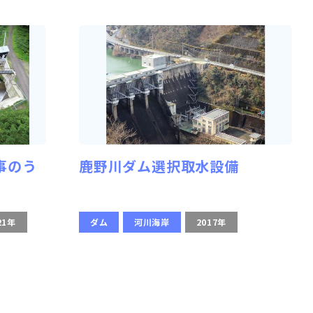
事のう
鹿野川ダム選択取水設備
21年
ダム
河川海岸
2017年