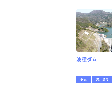
波積ダム
ダム
河川海岸