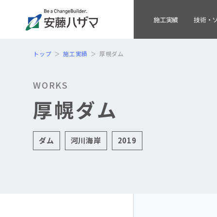
施工実績
技術・
トップ
施工実績
厚幌ダム
WORKS
厚幌ダム
ダム
河川海岸
2019