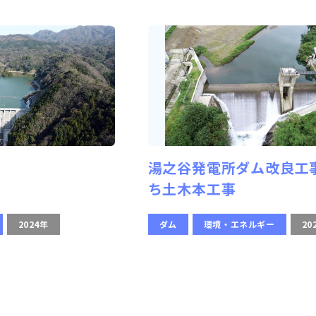
湯之谷発電所ダム改良工
ち土木本工事
2024年
ダム
環境・エネルギー
20